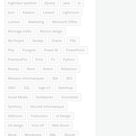
Ingénieur système
JQuery
Java
Js
Json
Katalon
Laravel
Lightroom
Lumion
Marketing
Microsoft Office
Montage vidéo
Motion design
Ms Project
Nodejs
Oracle
PNL
Php
Postgres
Power Bi
PowerPoint
PremierePro
Print
Ps
Python
Reactjs
Revit
Robot
Rédaction
Réseaux informatiques
SEA
SEO
SMO
SQL
Sage x3
Sketchup
Social Media
Solidworks
Sourcetree
Symfony
Sécurité informatique
Sélénium
Traduction
UI Design
UX design
Voix off
Web Driver
Word
Wordpress
XML
Zbrush