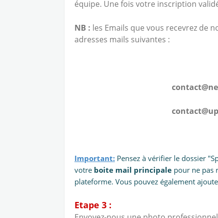
équipe.
Une fois votre inscription valid
NB :
les Emails que vous recevrez de n
adresses mails suivantes :
contact
@
n
contact@upbusine
Important:
Pensez à vérifier le dossier "
votre
boite mail principale
pour ne pas ra
plateforme. Vous pouvez également ajouter
Etape 3 :
Envoyez-nous une photo professionnelle 