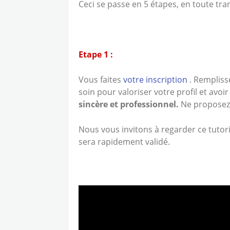
Ceci se passe en 5 étapes, en toute tr
Etape 1 :
Vous faites
votre inscription
. Rempliss
soin pour valoriser votre profil et avo
sincère et professionnel.
Ne proposez
Nous vous invitons à regarder ce tutori
sera rapidement validé.