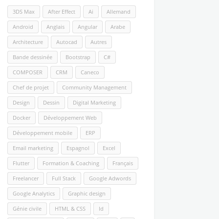
3DS Max
After Effect
Ai
Allemand
Android
Anglais
Angular
Arabe
Architecture
Autocad
Autres
Bande dessinée
Bootstrap
C#
COMPOSER
CRM
Caneco
Chef de projet
Community Management
Design
Dessin
Digital Marketing
Docker
Développement Web
Développement mobile
ERP
Email marketing
Espagnol
Excel
Flutter
Formation & Coaching
Français
Freelancer
Full Stack
Google Adwords
Google Analytics
Graphic design
Génie civile
HTML & CSS
Id