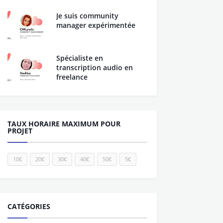
Je suis community
manager expérimentée
Spécialiste en
transcription audio en
freelance
TAUX HORAIRE MAXIMUM POUR
PROJET
10€
20€
30€
40€
50€
5€
CATÉGORIES